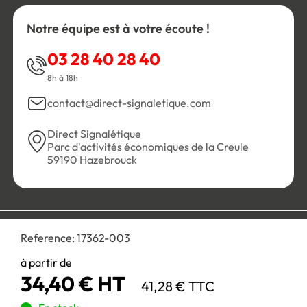
Notre équipe est à votre écoute !
03 28 40 28 40
8h à 18h
contact@direct-signaletique.com
Direct Signalétique
Parc d'activités économiques de la Creule
59190 Hazebrouck
Conditions Générales de Vente
Politique de confidentialité
Reference:
17362-003
Personnaliser les cookies
Gestion des cookies
Mentions légales
Plan du site
à partir de
34,40 € HT
41,28 € TTC
Paiement 100% sécurisé :