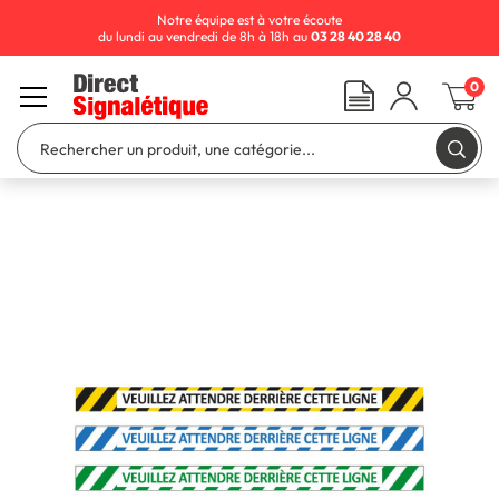
Notre équipe est à votre écoute
du lundi au vendredi de 8h à 18h au
03 28 40 28 40
0