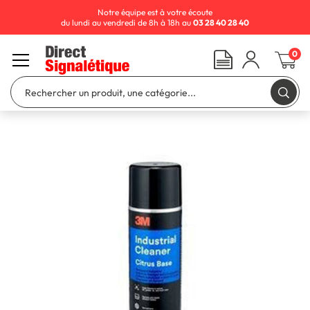
Notre équipe est à votre écoute
du lundi au vendredi de 8h à 18h au
03 28 40 28 40
0