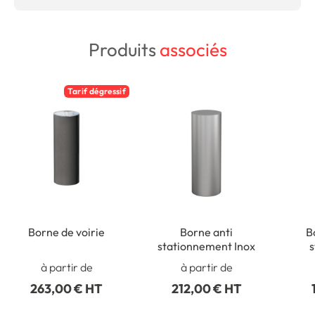
Produits
associés
Tarif dégressif
Borne de voirie
Borne anti
B
stationnement Inox
s
à partir de
à partir de
263,00 € HT
212,00 € HT