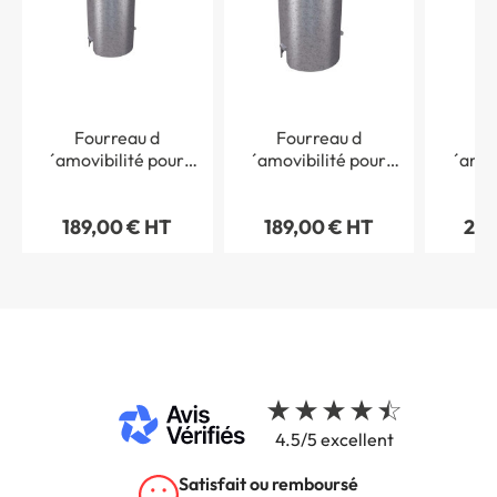
Fourreau d
Fourreau d
Fo
´amovibilité pour
´amovibilité pour
´amov
borne diamètre 154
borne diamètre 160
borne 
mm
mm
189,00 € HT
189,00 € HT
222
4.5/5 excellent
Satisfait ou remboursé