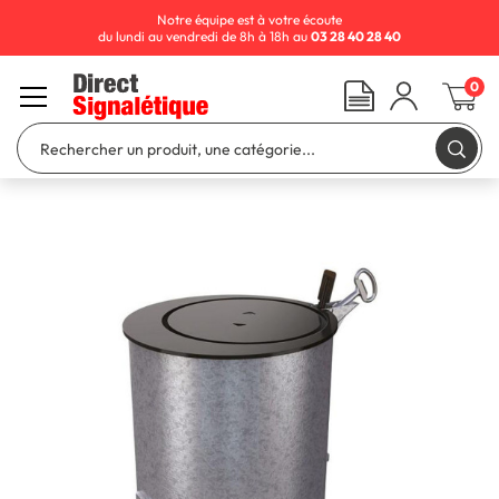
Notre équipe est à votre écoute
du lundi au vendredi de 8h à 18h au
03 28 40 28 40
0