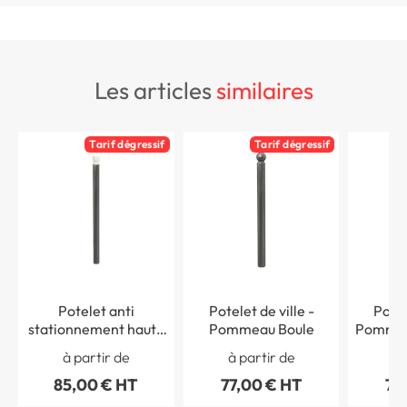
les articles
similaires
Tarif dégressif
Tarif dégressif
Potelet anti
Potelet de ville -
Potel
stationnement haute
Pommeau Boule
Pommea
visibilité - Pommeau
à partir de
à partir de
à 
Cylindrique
85,00 € HT
77,00 € HT
77