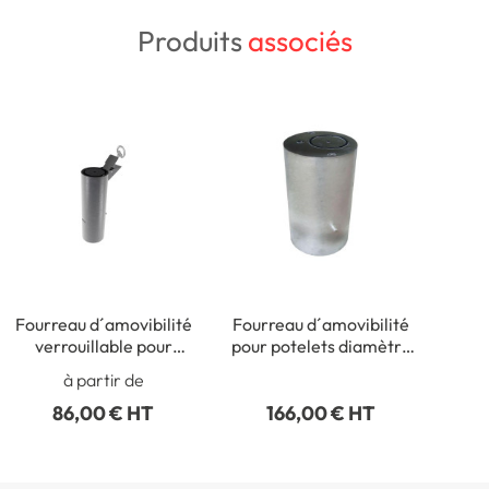
Produits
associés
Fourreau d´amovibilité
Fourreau d´amovibilité
verrouillable pour
pour potelets diamètre
potelets
114 mm et borne dôme
à partir de
diamètre 60 mm
86,00 € HT
166,00 € HT