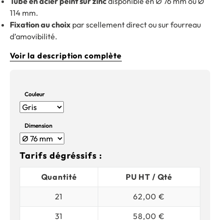
Tube en acier peint sur zinc
disponible en Ø 76 mm ou Ø
114 mm.
Fixation au choix
par scellement direct ou sur fourreau
d’amovibilité.
Voir la description complète
Couleur
Dimension
Tarifs dégréssifs :
Quantité
PU HT / Qté
21
62,00 €
31
58,00 €