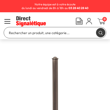
Notre équipe est à votre écoute
du lundi au vendredi de 8h à 18h au
03 28 40 28 40
0