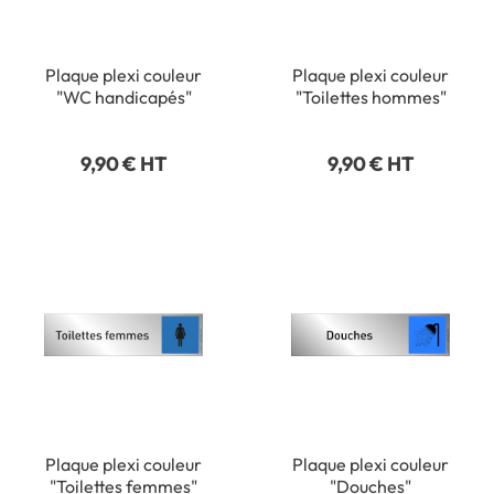
Plaque plexi couleur
Plaque plexi couleur
"WC handicapés"
"Toilettes hommes"
9,90 € HT
9,90 € HT
Plaque plexi couleur
Plaque plexi couleur
"Toilettes femmes"
"Douches"