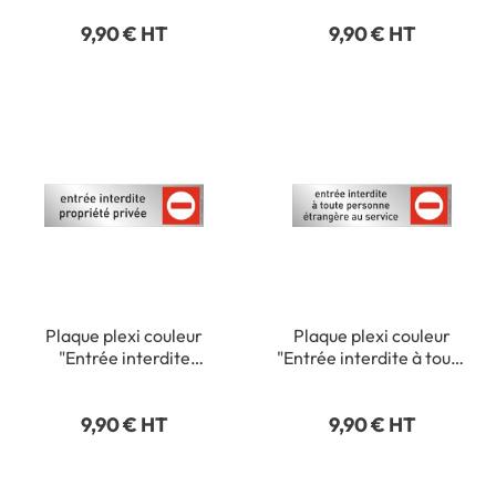
9,90 € HT
9,90 € HT
Plaque plexi couleur
Plaque plexi couleur
"Entrée interdite
"Entrée interdite à toute
propriété privée"
personne étrangère au
service"
9,90 € HT
9,90 € HT