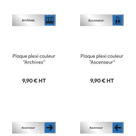
Plaque plexi couleur
Plaque plexi couleur
"Archives"
"Ascenseur"
9,90 € HT
9,90 € HT