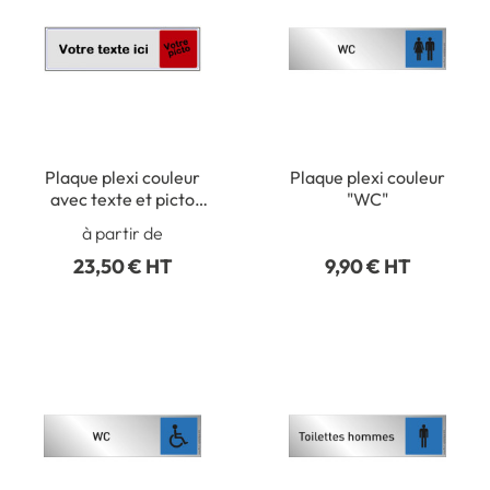
Plaque plexi couleur
Plaque plexi couleur
avec texte et picto
"WC"
personnalisés
à partir de
23,50 € HT
9,90 € HT