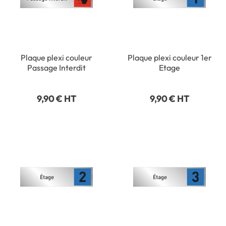
Plaque plexi couleur
Plaque plexi couleur 1er
Passage Interdit
Etage
9,90 € HT
9,90 € HT