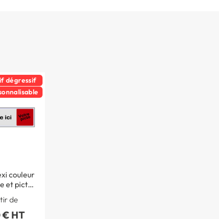
if dégressif
sonnalisable
xi couleur
e et picto
nalisés
tir de
 € HT