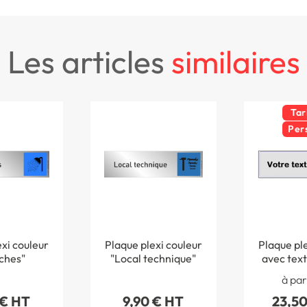
les articles
similaires
Tar
Per
xi couleur
Plaque plexi couleur
Plaque ple
ches"
"Local technique"
avec text
person
à par
 € HT
9,90 € HT
23,50