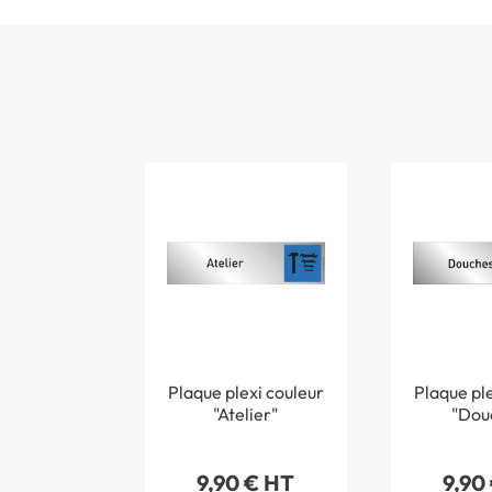
Plaque plexi couleur
Plaque ple
"Atelier"
"Dou
9,90 € HT
9,90