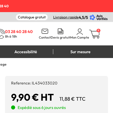
28 40
Catalogue gratuit
Livraison rapide
4,5/5
0
03 28 40 28 40
8h à 18h
Contact
Devis gratuit
Mon Compte
Accessibilité
Sur mesure
tage
Reference:
IL434033020
9,90 € HT
11,88 € TTC
Expédié sous 6 jours ouvrés