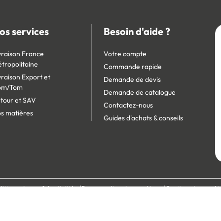
os services
Besoin d'aide ?
vraison France
Votre compte
tropolitaine
Commande rapide
vraison Export et
Demande de devis
om/Tom
Demande de catalogue
tour et SAV
Contactez-nous
s matières
Guides d'achats & conseils
litique de confidentialité
Personnaliser les cookies
Gestion des cooki
écurisé :