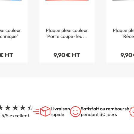
xi couleur
Plaque plexi couleur
Plaque ple
echnique"
"Porte coupe-feu ne
"Réce
pas mettre d
´obstacle à la
 € HT
9,90 € HT
9,90
fermeture"
Livraison
Satisfait ou remboursé
rapide
pendant 30 jours
.5/5 excellent