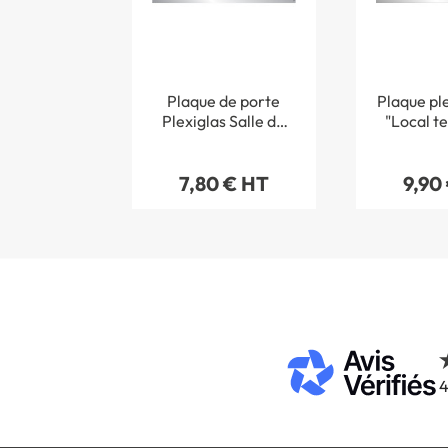
Plaque de porte
Plaque ple
Plexiglas Salle de
"Local t
réunion - Classique
argent
7,80 € HT
9,90
4