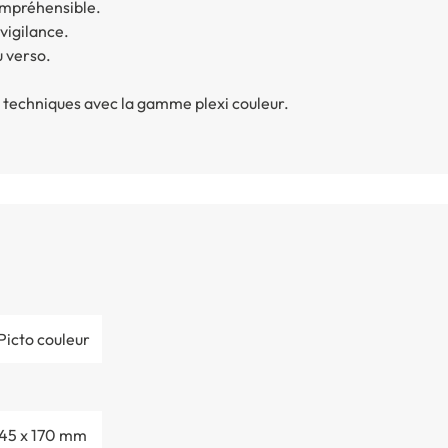
ompréhensible.
vigilance.
u verso.
 techniques avec la gamme plexi couleur.
Picto couleur
 45 x 170 mm