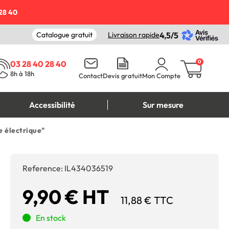
28 40
Catalogue gratuit
Livraison rapide
4,5/5
0
03 28 40 28 40
8h à 18h
Contact
Devis gratuit
Mon Compte
Accessibilité
Sur mesure
e électrique"
Reference:
IL434036519
9,90 € HT
11,88 € TTC
En stock