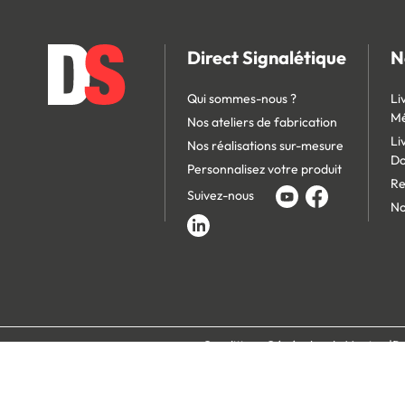
Direct Signalétique
N
Qui sommes-nous ?
Li
Mé
Nos ateliers de fabrication
Li
Nos réalisations sur-mesure
D
Personnalisez votre produit
Re
Suivez-nous
No
Conditions Générales de Vente
Po
Paiement 100% s