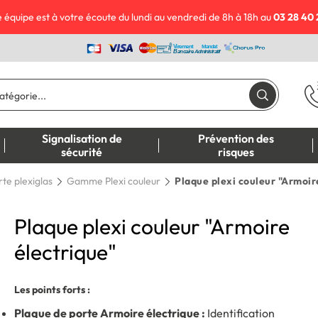
 équipe est à votre écoute du lundi au vendredi de 8h à 18h au
03 28 40 
Signalisation de
Prévention des
sécurité
risques
te plexiglas
Gamme Plexi couleur
Plaque plexi couleur "Armoir
Plaque plexi couleur "Armoire
électrique"
Les points forts :
Plaque de porte Armoire électrique :
Identification