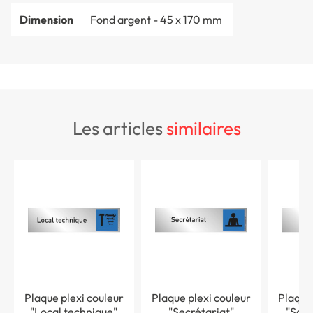
Dimension
Fond argent - 45 x 170 mm
les articles
similaires
Plaque plexi couleur
Plaque plexi couleur
Plaque
"Local technique"
"Secrétariat"
"Sort