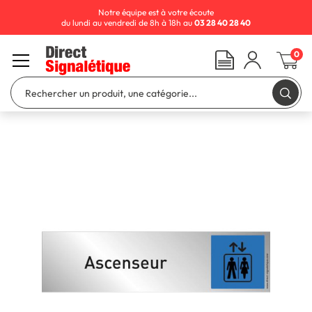
Notre équipe est à votre écoute
du lundi au vendredi de 8h à 18h au
03 28 40 28 40
0