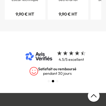
9,90 € HT
9,90 € HT
9,
4.5/5 excellent
Garantie 5 ans
sur tous nos produits