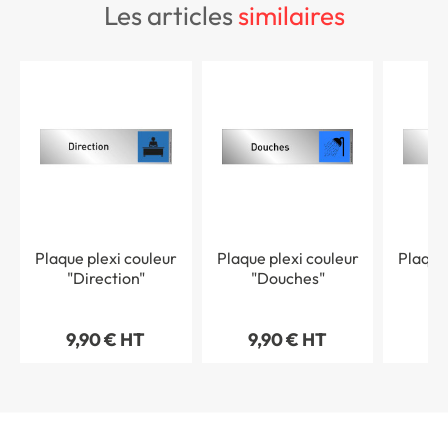
les articles
similaires
Plaque plexi couleur
Plaque plexi couleur
Plaque
"Direction"
"Douches"
"V
9,90 € HT
9,90 € HT
9,