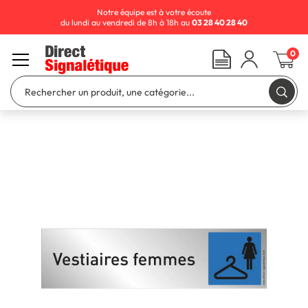
Notre équipe est à votre écoute
du lundi au vendredi de 8h à 18h au
03 28 40 28 40
0