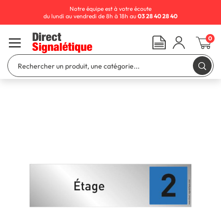
Notre équipe est à votre écoute
du lundi au vendredi de 8h à 18h au
03 28 40 28 40
0