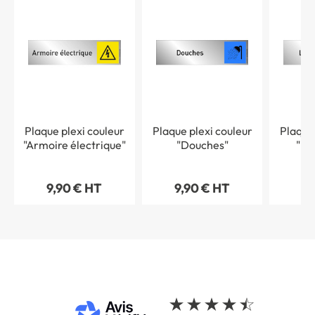
Plaque plexi couleur
Plaque plexi couleur
Plaque
"Armoire électrique"
"Douches"
"La
9,90 € HT
9,90 € HT
9,