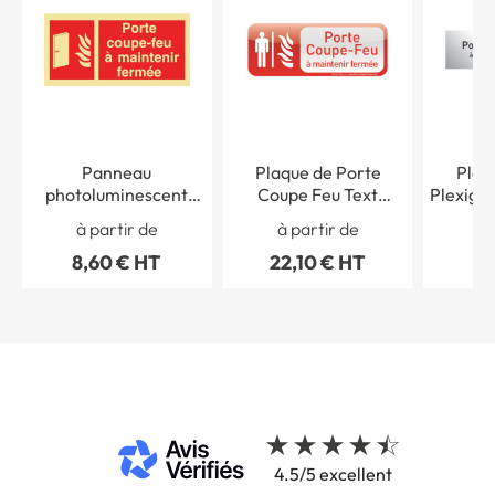
Panneau
Plaque de Porte
Plaq
photoluminescent
Coupe Feu Text
Plexigla
Porte Coupe-feu à
´icone® - H 60 x L 160
feu 
à partir de
à partir de
maintenir fermée
mm
fermée
8,60 € HT
22,10 € HT
7,
4.5/5 excellent