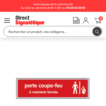
Notre équipe est à votre écoute
du lundi au vendredi de 8h à 18h au
03 28 40 28 40
0