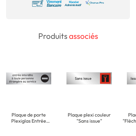
Produits
associés
Plaque de porte
Plaque plexi couleur
Pla
Plexiglas Entrée
"Sans issue"
"Flèch
Interdite à toute
personne étrangère au