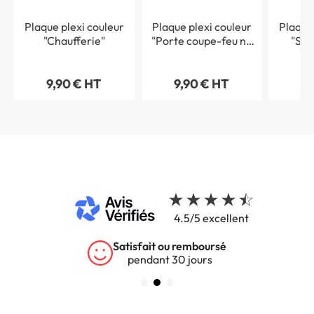
Plaque plexi couleur
Plaque plexi couleur
Plaque
"Chaufferie"
"Porte coupe-feu ne
"Son
pas mettre d´obstacle
à la fermeture"
9,90 € HT
9,90 € HT
9,
4.5/5 excellent
Satisfait ou remboursé
pendant 30 jours