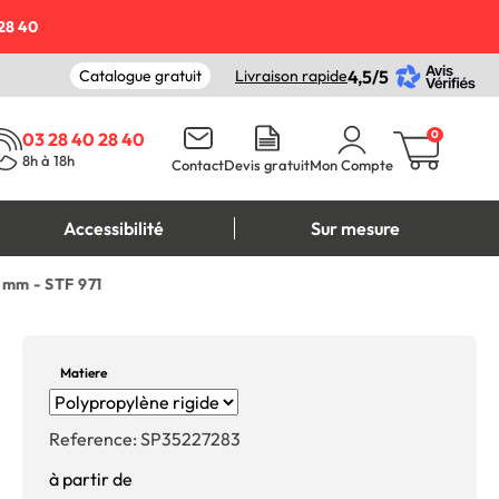
28 40
Catalogue gratuit
Livraison rapide
4,5/5
0
03 28 40 28 40
8h à 18h
Contact
Devis gratuit
Mon Compte
Accessibilité
Sur mesure
0 mm - STF 971
Matiere
Reference:
SP35227283
à partir de