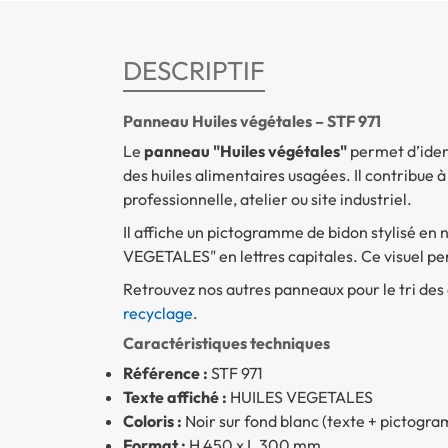
DESCRIPTIF
Panneau Huiles végétales – STF 971
Le
panneau "Huiles végétales"
permet d’ident
des huiles alimentaires usagées. Il contribue à
professionnelle, atelier ou site industriel.
Il affiche un pictogramme de bidon stylisé en
VEGETALES" en lettres capitales. Ce visuel pe
Retrouvez nos autres panneaux pour le tri des 
recyclage
.
Caractéristiques techniques
Référence :
STF 971
Texte affiché :
HUILES VEGETALES
Coloris :
Noir sur fond blanc (texte + pictogr
Format :
H 450 x L 300 mm