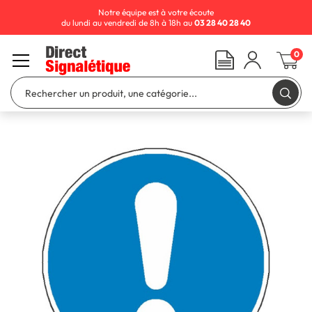
Notre équipe est à votre écoute
du lundi au vendredi de 8h à 18h au
03 28 40 28 40
0