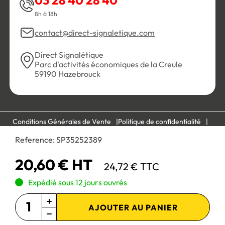
03 28 40 28 40
8h à 18h
contact@direct-signaletique.com
Direct Signalétique
Parc d'activités économiques de la Creule
59190 Hazebrouck
Conditions Générales de Vente
Politique de confidentialité
Personnaliser les cookies
Gestion des cookies
Reference:
SP35252389
Mentions légales
Plan du site
20,60 € HT
24,72 € TTC
Paiement 100% sécurisé :
Expédié sous 12 jours ouvrés
AJOUTER AU PANIER
Site réservé aux professionnels