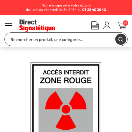
Notre équipe est à votre écoute
du lundi au vendredi de 8h à 18h au
03 28 40 28 40
0