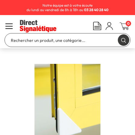
Notre équipe est à votre écoute
du lundi au vendredi de 8h à 18h au
03 28 40 28 40
0