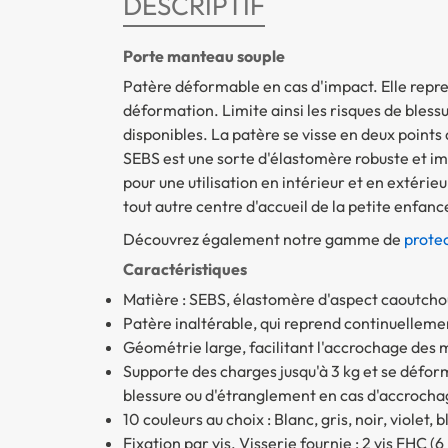
DESCRIPTIF
Porte manteau souple
Patère déformable en cas d'impact. Elle repr
déformation. Limite ainsi les risques de blessu
disponibles. La patère se visse en deux points 
SEBS est une sorte d'élastomère robuste et i
pour une utilisation en intérieur et en extérie
tout autre centre d'accueil de la petite enfan
Découvrez également notre gamme de
protec
Caractéristiques
Matière : SEBS, élastomère d'aspect caoutcho
Patère inaltérable, qui reprend continuelleme
Géométrie large, facilitant l'accrochage des
Supporte des charges jusqu'à 3 kg et se déform
blessure ou d'étranglement en cas d'accrocha
10 couleurs au choix : Blanc, gris, noir, violet, 
Fixation par vis. Visserie fournie : 2 vis FHC (6