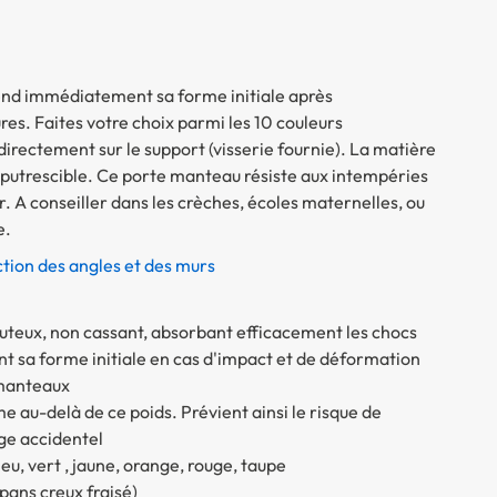
end immédiatement sa forme initiale après
res. Faites votre choix parmi les 10 couleurs
directement sur le support (visserie fournie). La matière
mputrescible. Ce porte manteau résiste aux intempéries
ur. A conseiller dans les crèches, écoles maternelles, ou
ce.
tion des angles et des murs
uteux, non cassant, absorbant efficacement les chocs
nt sa forme initiale en cas d'impact et de déformation
 manteaux
e au-delà de ce poids. Prévient ainsi le risque de
ge accidentel
bleu, vert , jaune, orange, rouge, taupe
 pans creux fraisé)