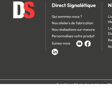
Direct Signalétique
N
Qui sommes-nous ?
Li
Mé
Nos ateliers de fabrication
Li
Nos réalisations sur-mesure
D
Personnalisez votre produit
Re
Suivez-nous
No
Conditions Générales de Vente
Po
Paiement 100% s