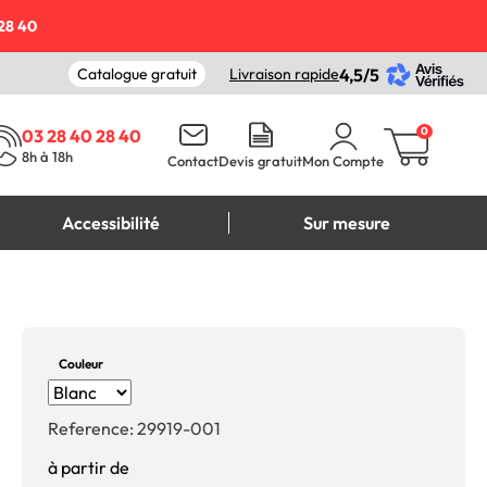
28 40
Catalogue gratuit
Livraison rapide
4,5/5
0
03 28 40 28 40
8h à 18h
Contact
Devis gratuit
Mon Compte
Accessibilité
Sur mesure
Couleur
Reference:
29919-001
à partir de