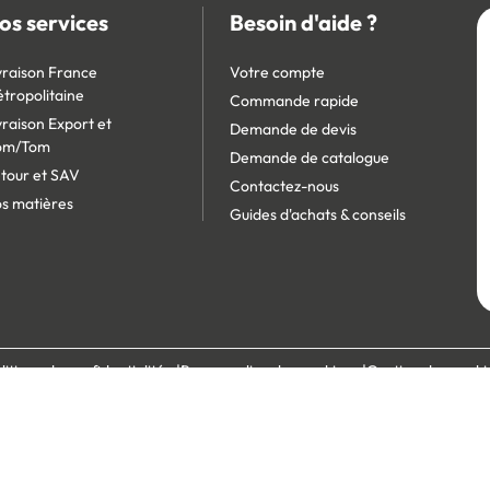
os services
Besoin d'aide ?
vraison France
Votre compte
tropolitaine
Commande rapide
vraison Export et
Demande de devis
om/Tom
Demande de catalogue
tour et SAV
Contactez-nous
s matières
Guides d'achats & conseils
litique de confidentialité
Personnaliser les cookies
Gestion des cooki
écurisé :
Site réservé aux professionnels