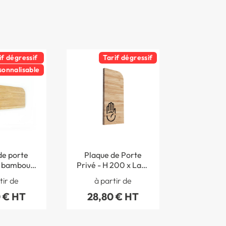
if dégressif
Tarif dégressif
sonnalisable
de porte
Plaque de Porte
 bambou -
Privé - H 200 x Larg
 250 mm -
97 mm - Bambou -
tir de
à partir de
lisable -
Gamme Woody®
 € HT
28,80 € HT
Woody®