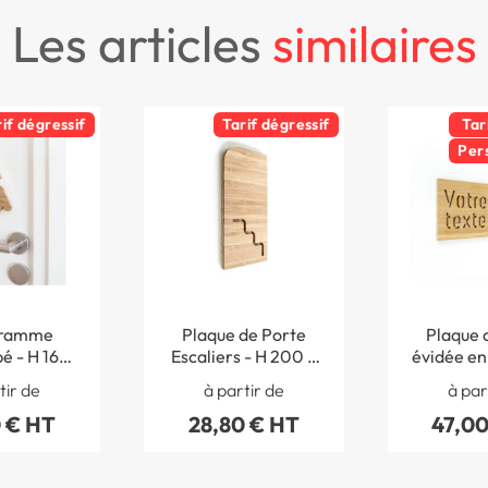
les articles
similaires
rif dégressif
Tarif dégressif
Tar
Per
gramme
Plaque de Porte
Plaque 
é - H 160
Escaliers - H 200 x
évidée en
ambou -
Larg 97 mm -
H 97 x L
tir de
à partir de
à par
Woody®
Bambou -Gamme
Personna
 € HT
28,80 € HT
47,00
Woody®
Gamme 