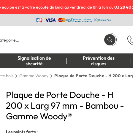
 équipe est à votre écoute du lundi au vendredi de 8h à 18h au
03 28 40 
Signalisation de
Prévention des
sécurité
risques
rte bois
Gamme Woody
Plaque de Porte Douche - H 200 x L
Plaque de Porte Douche - H
200 x Larg 97 mm - Bambou -
Gamme Woody®
Les points forts :