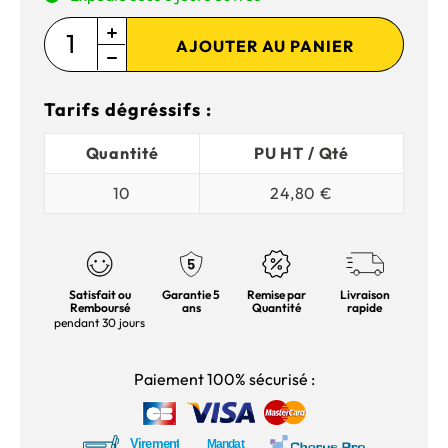
AJOUTER AU PANIER
Tarifs dégréssifs :
Quantité
PU HT / Qté
10
24,80 €
Satisfait ou
Garantie 5
Remise par
Livraison
Remboursé
ans
Quantité
rapide
pendant 30 jours
Paiement 100% sécurisé :