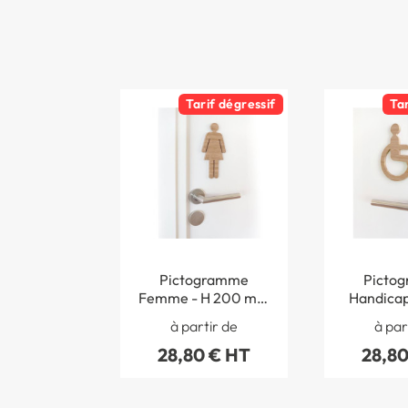
Tarif dégressif
Ta
Pictogramme
Picto
Femme - H 200 mm
Handicap
- Bambou - Gamme
mm - B
à partir de
à par
Woody®
Gamme 
28,80 € HT
28,80