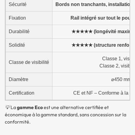
Sécurité
Bords non tranchants, installation
Fixation
Rail intégré sur tout le pour
Durabilité
★★★★★ (longévité maxima
Solidité
★★★★★ (structure renforc
Classe 1, visib
Classe de visibilité
Classe 2, visibl
Diamètre
⌀450 mm, 
Certification
CE et NF – Conforme à la ré
💡 La
gamme Eco
est une alternative certifiée et
économique à la gamme standard, sans concession sur la
conformité.