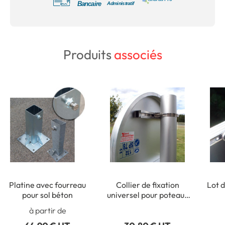
Produits
associés
Platine avec fourreau
Collier de fixation
Lot d
pour sol béton
universel pour poteaux
ronds de Ø 50 à 215 mm
rect
à partir de