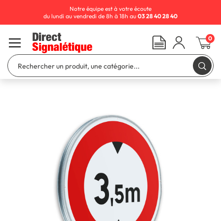
Notre équipe est à votre écoute
du lundi au vendredi de 8h à 18h au
03 28 40 28 40
0