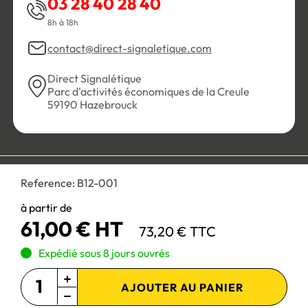
03 28 40 28 40
8h à 18h
contact@direct-signaletique.com
Direct Signalétique
Parc d'activités économiques de la Creule
59190 Hazebrouck
Conditions Générales de Vente
Politique de confidentialité
Reference:
B12-001
Personnaliser les cookies
Gestion des cookies
Mentions légales
Plan du site
à partir de
61,00 € HT
73,20 € TTC
Paiement 100% sécurisé :
Expédié sous 8 jours ouvrés
AJOUTER AU PANIER
Site réservé aux professionnels