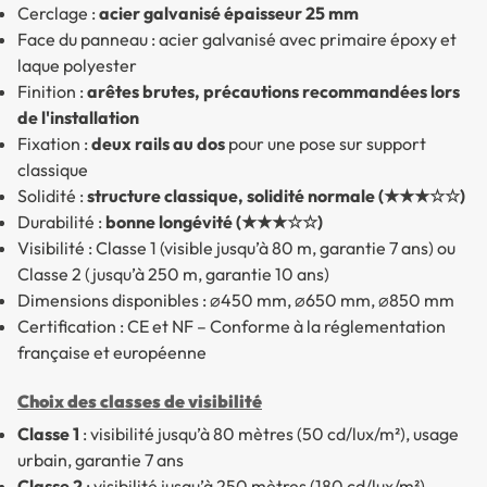
Cerclage :
acier galvanisé épaisseur 25 mm
Face du panneau : acier galvanisé avec primaire époxy et
laque polyester
Finition :
arêtes brutes, précautions recommandées lors
de l'installation
Fixation :
deux rails au dos
pour une pose sur support
classique
Solidité :
structure classique, solidité normale (★★★☆☆)
Durabilité :
bonne longévité (★★★☆☆)
Visibilité : Classe 1 (visible jusqu’à 80 m, garantie 7 ans) ou
Classe 2 (jusqu’à 250 m, garantie 10 ans)
Dimensions disponibles : ⌀450 mm, ⌀650 mm, ⌀850 mm
Certification : CE et NF – Conforme à la réglementation
française et européenne
Choix des classes de visibilité
Classe 1
: visibilité jusqu’à 80 mètres (50 cd/lux/m²), usage
urbain, garantie 7 ans
Classe 2
: visibilité jusqu’à 250 mètres (180 cd/lux/m²),