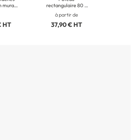
on murale
rectangulaire 80 x
eaux
40 mm en acier
à partir de
ers
galva avec bouchon
€ HT
37,90 € HT
obturateur