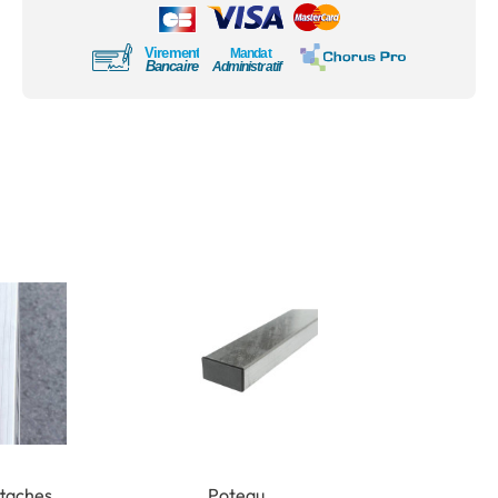
ttaches
Poteau