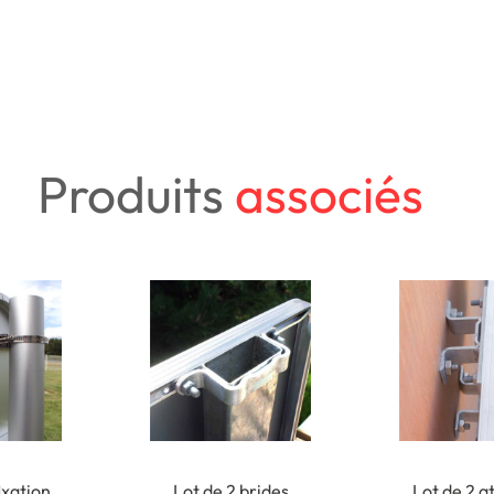
Produits
associés
ixation
Lot de 2 brides
Lot de 2 a