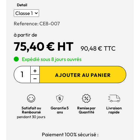
Detail
Reference:
CE8-007
à partir de
75,40 € HT
90,48 € TTC
Expédié sous 8 jours ouvrés
AJOUTER AU PANIER
Satisfait ou
Garantie 5
Remise par
Livraison
Remboursé
ans
Quantité
rapide
pendant 30 jours
Paiement 100% sécurisé :