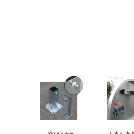
Platine avec
Collier de f