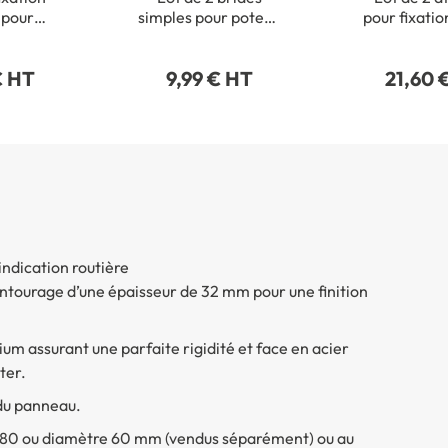
 pour
simples pour poteau
pour fixati
ds de Ø
rectangulaire 40 x
de pann
5 mm
80 mm
routi
€ HT
9,99 € HT
21,60 
indication routière
’entourage d’une épaisseur de 32 mm pour une finition
ium assurant une parfaite rigidité et face en acier
ter.
 du panneau.
0x80 ou diamètre 60 mm (vendus séparément) ou au