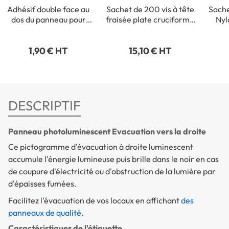
Adhésif double face au
Sachet de 200 vis à tête
Sache
dos du panneau pour
fraisée plate cruciforme
Nyl
fixation intérieure
- 3,5 x 35 mm
1,90 € HT
15,10 € HT
DESCRIPTIF
Panneau photoluminescent Evacuation vers la droite
Ce pictogramme d'évacuation à droite luminescent
accumule l'énergie lumineuse puis brille dans le noir en cas
de coupure d'électricité ou d'obstruction de la lumière par
d'épaisses fumées.
Facilitez l'évacuation de vos locaux en affichant
des
panneaux de qualité
.
Caractéristiques de l'étiquette