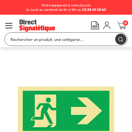
Notre équipe est à votre écoute
du lundi au vendredi de 8h à 18h au
03 28 40 28 40
0