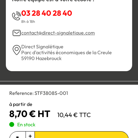
03 28 40 28 40
8h à 18h
contact@direct-signaletique.com
Direct Signalétique
Parc d'activités économiques de la Creule
59190 Hazebrouck
Conditions Générales de Vente
Politique de confidentialité
Reference:
STF3808S-001
Personnaliser les cookies
Gestion des cookies
Mentions légales
Plan du site
à partir de
8,70 € HT
10,44 € TTC
Paiement 100% sécurisé :
En stock