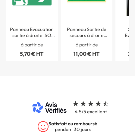
Panneau Evacuation
Panneau Sortie de
Sig
sortie à droite ISO
secours à droite
Evac
7010 - STF 4026S
Photoluminescent
à partir de
à partir de
à 
Classe C
5,70 € HT
11,00 € HT
30
4.5/5 excellent
Satisfait ou remboursé
pendant 30 jours