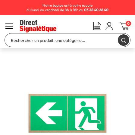
Notre équipe est à votre écoute
du lundi au vendredi de 8h à 18h au
03 28 40 28 40
0