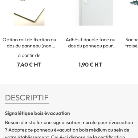
Option rail de fixation au
Adhésif double face au
Sache
dos du panneau (non
dos du panneau pour
frais
collé)
fixation intérieure
à partir de
7,40 € HT
1,90 € HT
DESCRIPTIF
Signalétique bois évacuation
Besoin d'installer une signalisation murale pour évacuation
? Adoptez ce panneau évacuation bois médium au sein de
votre établissement. Celui-ci dispose de la certification