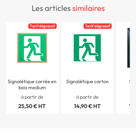
les articles
similaires
Tarif dégressif
Tarif dégressif
Signalétique carrée en
Signalétique carton
Sig
bois medium
Ev
recta
à partir de
à partir de
à 
car
25,50 € HT
14,90 € HT
14