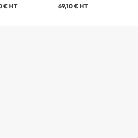
0 € HT
69,10 € HT
26