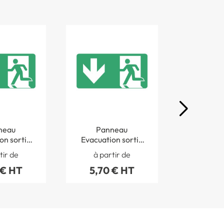
neau
Panneau
Pan
on sortie
Evacuation sortie
Evacuati
gauche ISO
en bas ISO 7010 -
en haut à 
tir de
à partir de
à par
TF 4031S
STF 4027S
7010 - S
 € HT
5,70 € HT
5,70