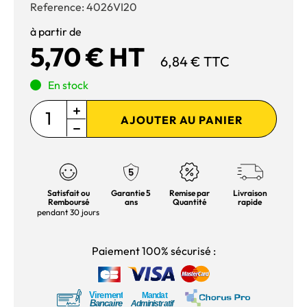
Reference:
4026VI20
à partir de
5,70 € HT
6,84 € TTC
En stock
AJOUTER AU PANIER
Satisfait ou
Garantie 5
Remise par
Livraison
Remboursé
ans
Quantité
rapide
pendant 30 jours
Paiement 100% sécurisé :