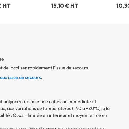
€ HT
15,10 € HT
10,3
te
 de localiser rapidement l'issue de secours.
ux issue de secours
.
sif polyacrylate pour une adhésion immédiate et
eau, aux variations de températures (-40 à +80°C), à la
bilité : Quasi illimitée en intérieur et moyen terme en
aisseur : 1 mm. Très résistant aux chocs, intempéries,