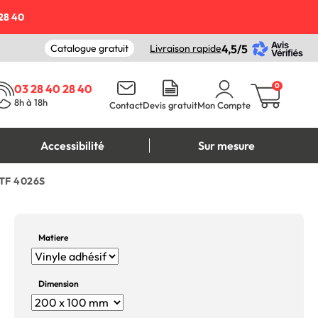
28 40
Catalogue gratuit
Livraison rapide
4,5/5
0
03 28 40 28 40
8h à 18h
Contact
Devis gratuit
Mon Compte
Accessibilité
Sur mesure
STF 4026S
Matiere
Dimension