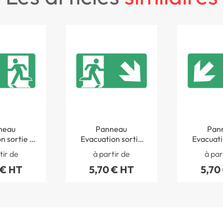
neau
Panneau
Pan
n sortie à
Evacuation sortie
Evacuati
SO 7010 -
en bas à droite ISO
en bas à 
tir de
à partir de
à par
4022S
7010 - STF 4032S
7010 - S
 € HT
5,70 € HT
5,70