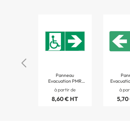
Panneau
Pan
Evacuation PMR
Evacuatio
sortie à droite ISO
gauche I
à partir de
à par
7010 - STF 1921
STF 
8,60 € HT
5,70