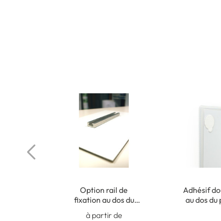
Option rail de
Adhésif do
fixation au dos du
au dos du
panneau (non collé)
pour fi
à partir de
intér