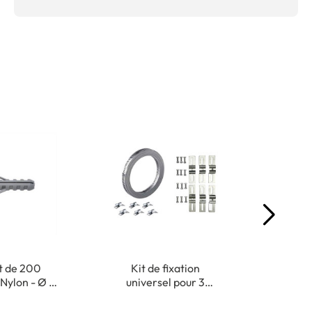
t de 200
Kit de fixation
Mas
 Nylon - Ø 5
universel pour 3
univers
25 mm
panneaux
Usag
à 