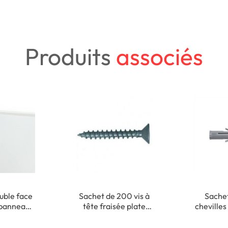
Produits
associés
uble face
Sachet de 200 vis à
Sache
 panneau
tête fraisée plate
chevilles
xation
cruciforme - 3,5 x 35
x 
ieure
mm