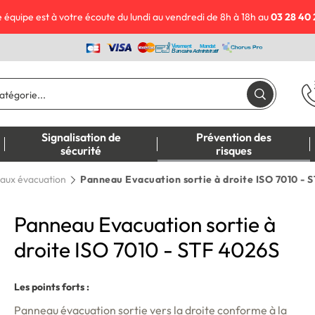
 équipe est à votre écoute du lundi au vendredi de 8h à 18h au
03 28 40 
Signalisation de
Prévention des
sécurité
risques
aux évacuation
Panneau Evacuation sortie à droite ISO 7010 - 
Panneau Evacuation sortie à
droite ISO 7010 - STF 4026S
Les points forts :
Panneau évacuation sortie vers la droite
conforme à la