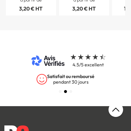
7010 - W010
3,20 € HT
3,20 € HT
10
4.5/5 excellent
Satisfait ou remboursé
pendant 30 jours