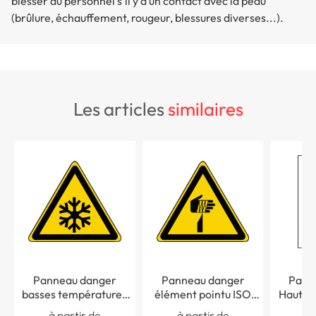
blesser du personnel s'il y a un contact avec la peau
(brûlure, échauffement, rougeur, blessures diverses...).
les articles
similaires
Panneau danger
Panneau danger
Pann
basses températures
élément pointu ISO
Haute 
conditions de gel ISO
7010 - W022
à partir de
à partir de
à 