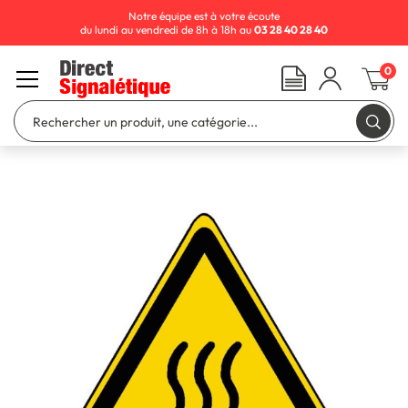
Notre équipe est à votre écoute
du lundi au vendredi de 8h à 18h au
03 28 40 28 40
0