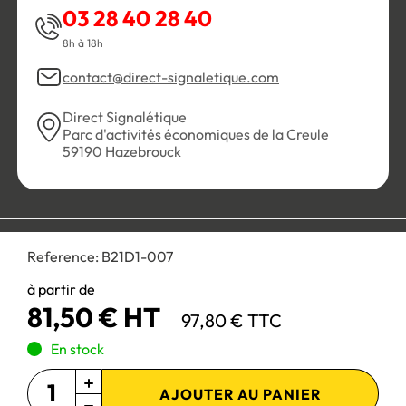
03 28 40 28 40
8h à 18h
contact@direct-signaletique.com
Direct Signalétique
Parc d'activités économiques de la Creule
59190 Hazebrouck
Conditions Générales de Vente
Politique de confidentialité
Reference:
B21D1-007
Personnaliser les cookies
Gestion des cookies
Mentions légales
Plan du site
à partir de
81,50 € HT
97,80 € TTC
Paiement 100% sécurisé :
En stock
AJOUTER AU PANIER
Site réservé aux professionnels