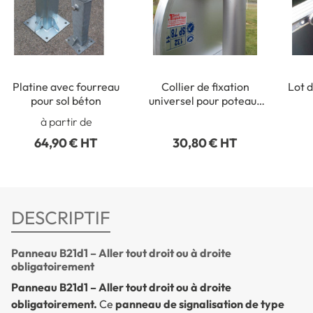
Platine avec fourreau
Collier de fixation
Lot d
pour sol béton
universel pour poteaux
ronds de Ø 50 à 215 mm
rect
à partir de
64,90 € HT
30,80 € HT
DESCRIPTIF
Panneau B21d1 – Aller tout droit ou à droite
obligatoirement
Panneau B21d1 – Aller tout droit ou à droite
obligatoirement.
Ce
panneau de signalisation de type