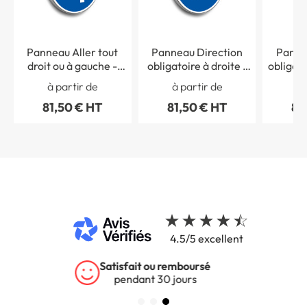
Panneau Aller tout
Panneau Direction
Panne
droit ou à gauche -
obligatoire à droite -
obligato
B21d2
B21c1
l´inter
à partir de
à partir de
à 
81,50 € HT
81,50 € HT
81
4.5/5 excellent
Garantie 5 ans
sur tous nos produits