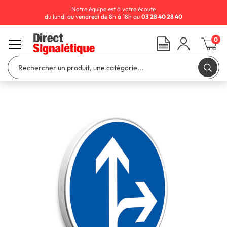
Notre équipe est à votre écoute
du lundi au vendredi de 8h à 18h au
03 28 40 28 40
0