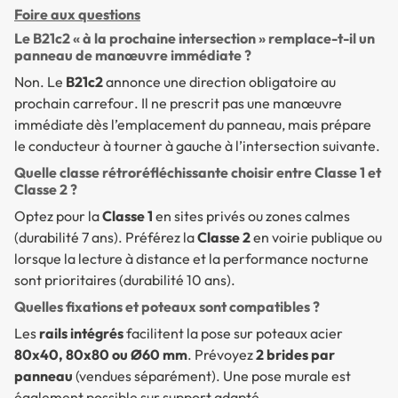
Foire aux questions
Le B21c2 « à la prochaine intersection » remplace-t-il un
panneau de manœuvre immédiate ?
Non. Le
B21c2
annonce une direction obligatoire
au
prochain carrefour
. Il ne prescrit pas une manœuvre
immédiate dès l’emplacement du panneau, mais prépare
le conducteur à tourner à gauche à l’intersection suivante.
Quelle classe rétroréfléchissante choisir entre Classe 1 et
Classe 2 ?
Optez pour la
Classe 1
en sites privés ou zones calmes
(durabilité 7 ans). Préférez la
Classe 2
en voirie publique ou
lorsque la lecture à distance et la performance nocturne
sont prioritaires (durabilité 10 ans).
Quelles fixations et poteaux sont compatibles ?
Les
rails intégrés
facilitent la pose sur poteaux acier
80x40, 80x80 ou Ø60 mm
. Prévoyez
2 brides par
panneau
(vendues séparément). Une pose murale est
également possible sur support adapté.