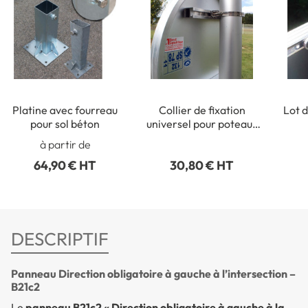
Platine avec fourreau
Collier de fixation
Lot d
pour sol béton
universel pour poteaux
ronds de Ø 50 à 215 mm
rect
à partir de
64,90 € HT
30,80 € HT
DESCRIPTIF
Panneau Direction obligatoire à gauche à l’intersection –
B21c2
Le
panneau B21c2 « Direction obligatoire à gauche à la