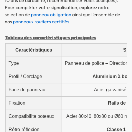
10 ans de durabilité, recommandé sur voies publiques).
Pour compléter votre signalisation, explorez notre
sélection de
panneau obligation
ainsi que l’ensemble de
nos
panneaux routiers certifiés
.
Tableau des caractéristiques principales
Caractéristiques
Spé
Type
Panneau de police – Direction ob
Profil / Cerclage
Aluminium à bord
Face du panneau
Acier galvanisé + 
Fixation
Rails de fi
Compatibilité poteaux
Acier 80x40, 80x80 ou Ø60 mm 
Rétro-réflexion
Classe 1
(7