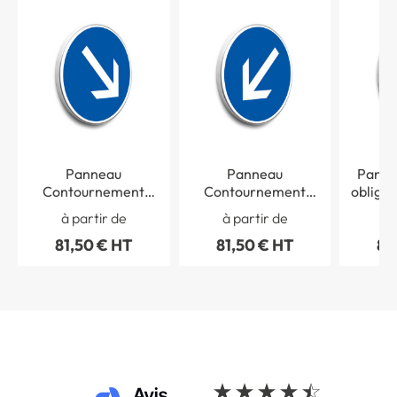
Panneau
Panneau
Panne
Contournement
Contournement
obligat
obligatoire par la
obligatoire par la
à partir de
à partir de
à 
droite - B21a1
gauche - B21a2
81,50 € HT
81,50 € HT
81