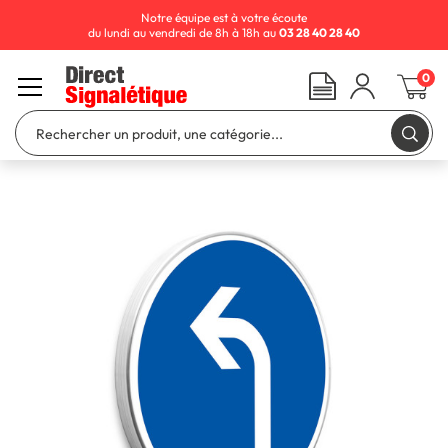
Notre équipe est à votre écoute
du lundi au vendredi de 8h à 18h au
03 28 40 28 40
0