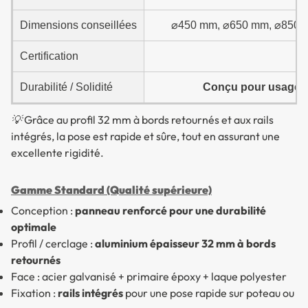
Dimensions conseillées
⌀450 mm, ⌀650 mm, ⌀850 mm 
Certification
A
Durabilité / Solidité
Conçu pour usage int
💡 Grâce au profil 32 mm à bords retournés et aux rails
intégrés, la pose est rapide et sûre, tout en assurant une
excellente rigidité.
Gamme Standard (Qualité supérieure)
Conception :
panneau renforcé pour une durabilité
optimale
Profil / cerclage :
aluminium épaisseur 32 mm à bords
retournés
Face : acier galvanisé + primaire époxy + laque polyester
Fixation :
rails intégrés
pour une pose rapide sur poteau ou