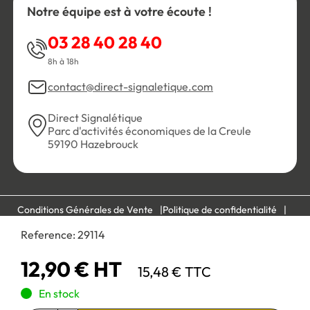
Notre équipe est à votre écoute !
03 28 40 28 40
8h à 18h
contact@direct-signaletique.com
Direct Signalétique
Parc d'activités économiques de la Creule
59190 Hazebrouck
Conditions Générales de Vente
Politique de confidentialité
Personnaliser les cookies
Gestion des cookies
Reference:
29114
Mentions légales
Plan du site
12,90 € HT
15,48 € TTC
Paiement 100% sécurisé :
En stock