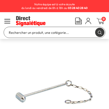
Notre équipe est à votre écoute
du lundi au vendredi de 8h à 18h au
03 28 40 28 40
0