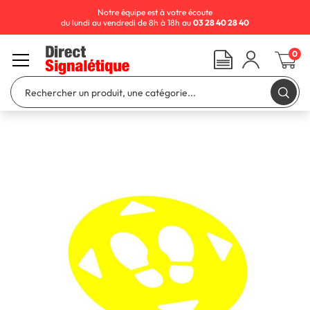
Notre équipe est à votre écoute
du lundi au vendredi de 8h à 18h au
03 28 40 28 40
0