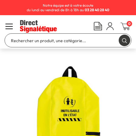
Notre équipe est à votre écoute
du lundi au vendredi de 8h à 18h au
03 28 40 28 40
0