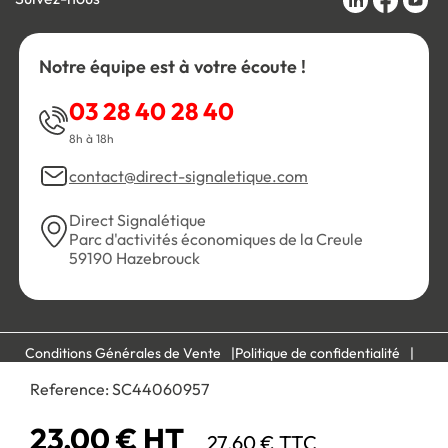
Notre équipe est à votre écoute !
03 28 40 28 40
8h à 18h
contact@direct-signaletique.com
Direct Signalétique
Parc d'activités économiques de la Creule
59190 Hazebrouck
Conditions Générales de Vente
Politique de confidentialité
Personnaliser les cookies
Gestion des cookies
Reference:
SC44060957
Mentions légales
Plan du site
23,00 € HT
27,60 € TTC