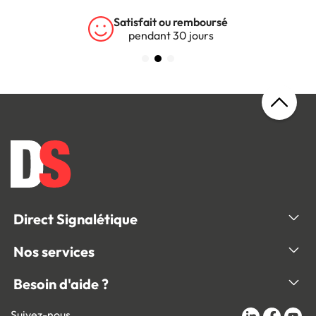
ou remboursé
Garantie 5 
 30 jours
sur tous nos pr
Direct Signalétique
Nos services
Besoin d'aide ?
Suivez-nous