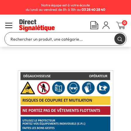
Notre équipe est à votre écoute
du lundi au vendredi de 8h à 18h au
03 28 40 28 40
0