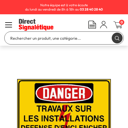
Notre équipe est à votre écoute
du lundi au vendredi de 8h à 18h au
03 28 40 28 40
0