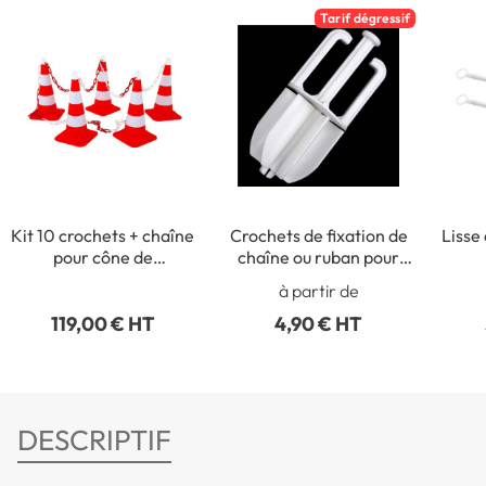
Tarif dégressif
Kit 10 crochets + chaîne
Crochets de fixation de
Lisse
pour cône de
chaîne ou ruban pour
signalisation
cône de signalisation
à partir de
119,00 € HT
4,90 € HT
DESCRIPTIF