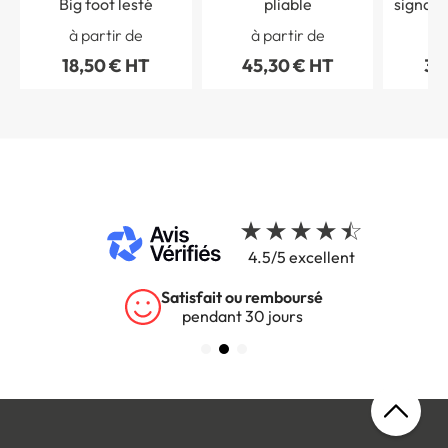
Big foot lesté
pliable
signali
à partir de
à partir de
à 
18,50 € HT
45,30 € HT
38
4.5/5 excellent
Satisfait ou remboursé
pendant 30 jours