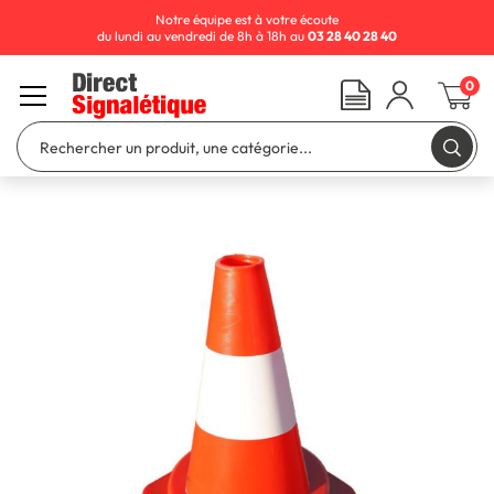
Notre équipe est à votre écoute
du lundi au vendredi de 8h à 18h au
03 28 40 28 40
0