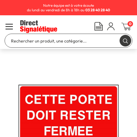
Notre équipe est à votre écoute
du lundi au vendredi de 8h à 18h au
03 28 40 28 40
0