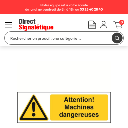
Notre équipe est à votre écoute
du lundi au vendredi de 8h à 18h au
03 28 40 28 40
0