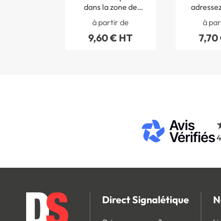
dans la zone de
adressez
manoeuvre - STF
gardien -
à partir de
à par
3129S
9,60 € HT
7,70
4
Direct Signalétique
N