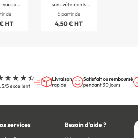
-vous au
sans vêtements
 STF 3227S
protecteurs - STF
tir de
à partir de
3212S
 € HT
4,50 € HT
Livraison
Satisfait ou remboursé
rapide
pendant 30 jours
.5/5 excellent
os services
Besoin d'aide ?