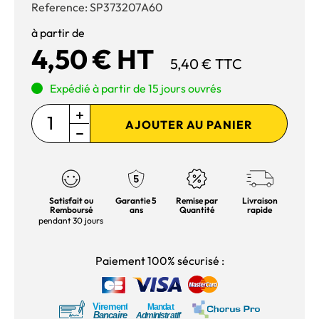
Reference:
SP373207A60
à partir de
4,50 € HT
5,40 € TTC
Expédié à partir de 15 jours ouvrés
AJOUTER AU PANIER
Satisfait ou
Garantie 5
Remise par
Livraison
Remboursé
ans
Quantité
rapide
pendant 30 jours
Paiement 100% sécurisé :