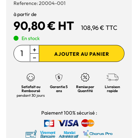
Reference:
20004-001
à partir de
90,80 € HT
108,96 € TTC
En stock
AJOUTER AU PANIER
Satisfait ou
Garantie 5
Remise par
Livraison
Remboursé
ans
Quantité
rapide
pendant 30 jours
Paiement 100% sécurisé :