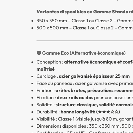
Variantes disponibles en Gamme Standar
350 x 350 mm – Classe 1 ou Classe 2 – Gamm
500 x 500 mm – Classe 1 ou Classe 2 – Gamm
🟡 Gamme Eco (Alternative économique)
Conception :
alternative économique et conf
maîtrisé
Cerclage :
acier galvanisé épaisseur 25 mm
Face du panneau : acier galvanisé avec primai
Finition :
arêtes brutes, précautions recomman
Fixation :
deux rails au dos
pour une pose sur 
Solidité :
structure classique, solidité nor
Durabilité :
bonne longévité (★★★☆☆)
Visibilité : Classe 1 (visible jusqu’à 80 m, gara
Dimensions disponibles : 350 x 350 mm, 500
Certification : CE et NF – Conforme à la rég