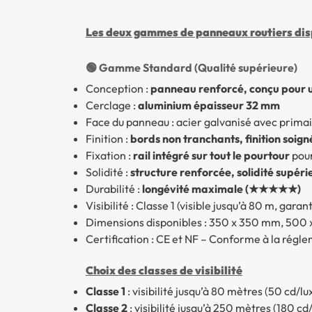
Les deux gammes de panneaux routiers disp
🟢 Gamme Standard (Qualité supérieure)
Conception :
panneau renforcé, conçu pour un
Cerclage :
aluminium épaisseur 32 mm
Face du panneau : acier galvanisé avec primai
Finition :
bords non tranchants, finition soign
Fixation :
rail intégré sur tout le pourtour
pour
Solidité :
structure renforcée, solidité sup
Durabilité :
longévité maximale (★★★★★)
Visibilité : Classe 1 (visible jusqu’à 80 m, gara
Dimensions disponibles : 350 x 350 mm, 500
Certification : CE et NF – Conforme à la rég
Choix des classes de visibilité
Classe 1
: visibilité jusqu’à 80 mètres (50 cd/l
Classe 2
: visibilité jusqu’à 250 mètres (180 cd