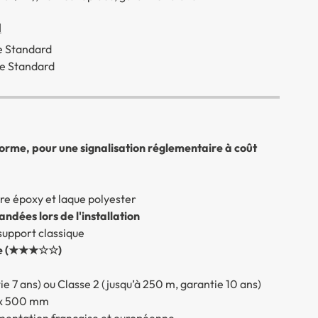
d
e Standard
e Standard
orme, pour une signalisation réglementaire à coût
re époxy et laque polyester
dées lors de l'installation
support classique
male (★★★☆☆)
ntie 7 ans) ou Classe 2 (jusqu’à 250 m, garantie 10 ans)
 x 500 mm
lementation française et européenne