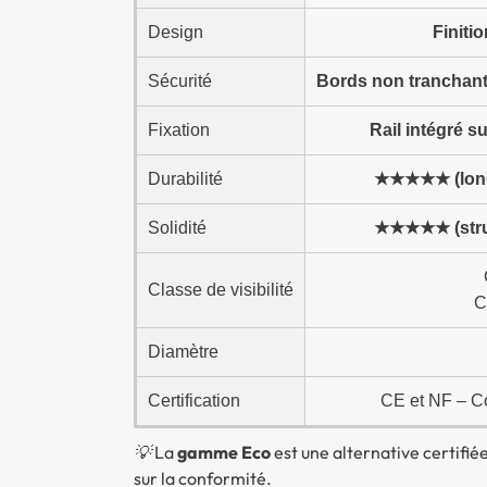
Design
Finiti
Sécurité
Bords non tranchants
Fixation
Rail intégré s
Durabilité
★★★★★ (long
Solidité
★★★★★ (struc
Classe de visibilité
C
Diamètre
Certification
CE et NF – Co
💡 La
gamme Eco
est une alternative certifi
sur la conformité.