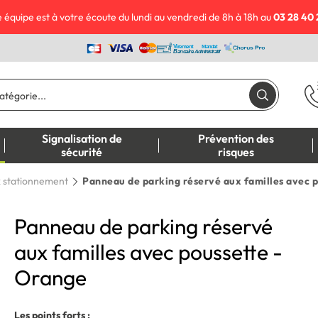
 équipe est à votre écoute du lundi au vendredi de 8h à 18h au
03 28 40 
Signalisation de
Prévention des
sécurité
risques
 stationnement
Panneau de parking réservé aux familles avec 
Panneau de parking réservé
aux familles avec poussette -
Orange
Les points forts :