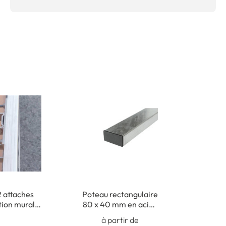
2 attaches
Poteau rectangulaire
tion murale
80 x 40 mm en acier
ux routiers
galva avec bouchon
à partir de
obturateur