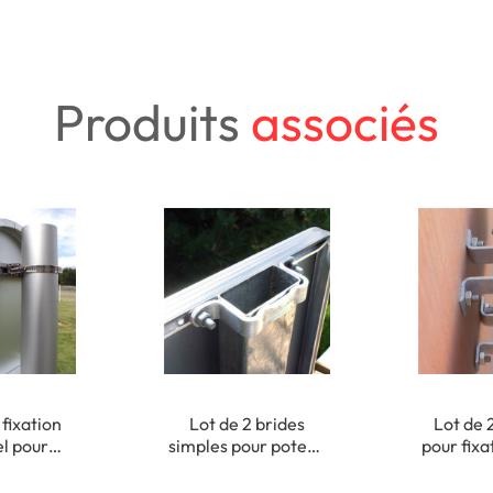
Produits
associés
 fixation
Lot de 2 brides
Lot de 
el pour
simples pour poteau
pour fixa
onds de Ø
rectangulaire 40 x
de pannea
15 mm
80 mm