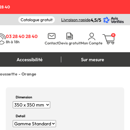
28 40
Catalogue gratuit
Livraison rapide
4,5/5
0
03 28 40 28 40
8h à 18h
Contact
Devis gratuit
Mon Compte
Accessibilité
Sur mesure
poussette - Orange
Dimension
Detail