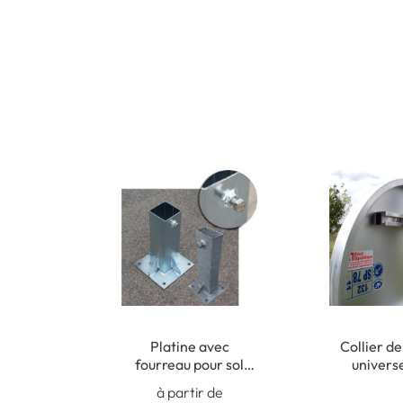
Platine avec
Collier de
fourreau pour sol
univers
béton
poteaux r
à partir de
50 à 2