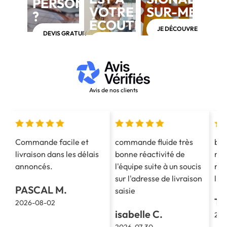
PERSONNALISÉ
VOTRE
SUR-MESUR
?
ÉCOUTE
JE DÉCOUVRE
DEVIS GRATUIT
APPELEZ-NOUS AU 03 28 40 28 40
Avis de nos clients
Commande facile et
commande fluide très
bon
livraison dans les délais
bonne réactivité de
ren
annoncés.
l'équipe suite à un soucis
rap
sur l'adresse de livraison
liv
PASCAL M.
saisie
TH
2026-08-02
isabelle C.
202
2026-07-30