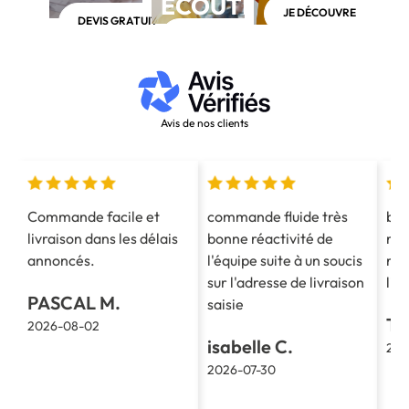
ÉCOUTE
JE DÉCOUVRE
DEVIS GRATUIT
APPELEZ-NOUS AU 03 28 40 28 40
Avis de nos clients
Commande facile et
commande fluide très
bon
livraison dans les délais
bonne réactivité de
ren
annoncés.
l'équipe suite à un soucis
rap
sur l'adresse de livraison
liv
PASCAL M.
saisie
TH
2026-08-02
isabelle C.
202
2026-07-30