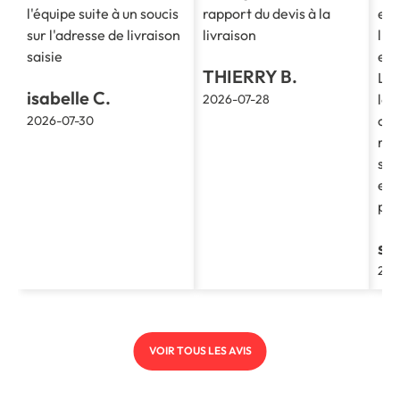
l'équipe suite à un soucis
rapport du devis à la
est
sur l'adresse de livraison
livraison
l'e
saisie
et 
THIERRY B.
La 
isabelle C.
le 
2026-07-28
cla
2026-07-30
re
soc
et 
pro
st
202
VOIR TOUS LES AVIS