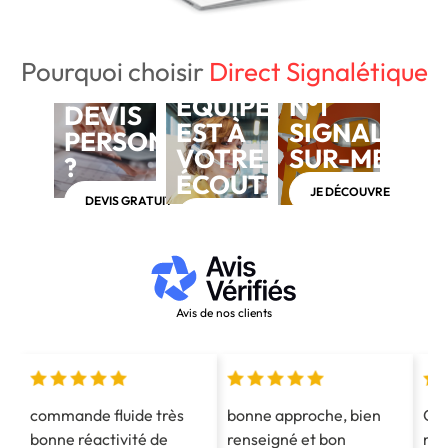
Pourquoi choisir
Direct Signalétique
NOTRE
BESOIN D'UN
ÉQUIPE
N°1
DEVIS
EST À
SIGNALÉTIQ
PERSONNALISÉ
VOTRE
SUR-MESUR
?
ÉCOUTE
JE DÉCOUVRE
DEVIS GRATUIT
APPELEZ-NOUS AU 03 28 40 28 40
Avis de nos clients
commande fluide très
bonne approche, bien
Co
bonne réactivité de
renseigné et bon
mes