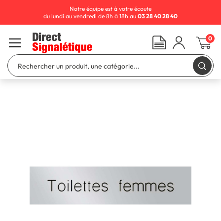
Notre équipe est à votre écoute
du lundi au vendredi de 8h à 18h au
03 28 40 28 40
0