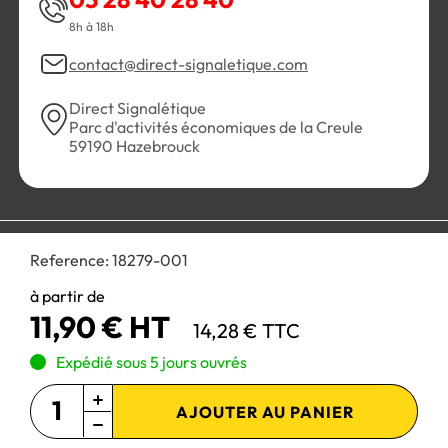
8h à 18h
contact@direct-signaletique.com
Direct Signalétique
Parc d'activités économiques de la Creule
59190 Hazebrouck
Conditions Générales de Vente
Politique de confidentialité
Reference:
18279-001
Personnaliser les cookies
Gestion des cookies
Mentions légales
Plan du site
à partir de
11,90 € HT
14,28 € TTC
Paiement 100% sécurisé :
Expédié sous 5 jours ouvrés
AJOUTER AU PANIER
Site réservé aux professionnels