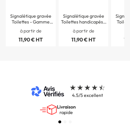
Signalétique gravée
Signalétique gravée
Signal
Toilettes - Gamme
Toilettes handicapés -
Toilet
Métal
Gamme Métal
Gam
à partir de
à partir de
à 
11,90 € HT
11,90 € HT
11
4.5/5 excellent
Livraison
rapide