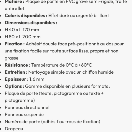
Matière :
Plaque de porte en PVC gravé semi-rigide, traité
antireflet
Coloris disponibles :
Effet doré ou argenté brillant
Dimensions disponibles :
H 40 x L 170 mm
H 80 x L 200 mm
Fixation :
Adhésif double face pré-positionné au dos pour
une fixation facile sur toute surface lisse, propre et non
grasse
Résistance :
Température de 0°C à +60°C
Entretien :
Nettoyage simple avec un chiffon humide
Epaisseur :
1.6 mm
Options :
Gamme disponible en plusieurs formats :
Plaque de porte (texte, pictogramme ou texte +
pictogramme)
Panneau directionnel
Panneau suspendu
Numéro de porte (adhésif ou trous de fixation)
Drapeau