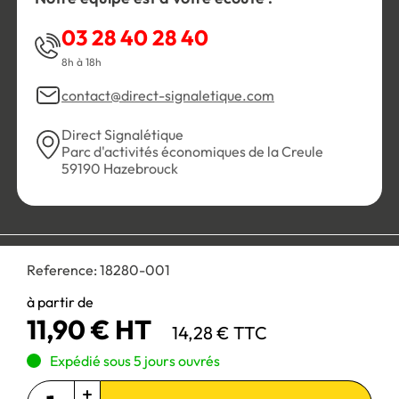
03 28 40 28 40
8h à 18h
contact@direct-signaletique.com
Direct Signalétique
Parc d'activités économiques de la Creule
59190 Hazebrouck
Conditions Générales de Vente
Politique de confidentialité
Reference:
18280-001
Personnaliser les cookies
Gestion des cookies
Mentions légales
Plan du site
à partir de
11,90 € HT
14,28 € TTC
Paiement 100% sécurisé :
Expédié sous 5 jours ouvrés