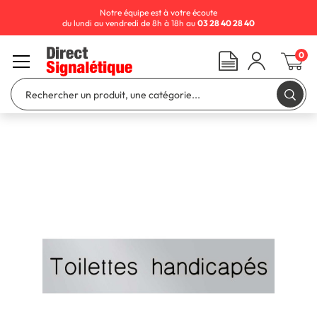
Notre équipe est à votre écoute
du lundi au vendredi de 8h à 18h au
03 28 40 28 40
0