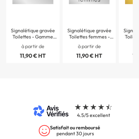
Signalétique gravée
Signalétique gravée
Signal
Toilettes - Gamme
Toilettes femmes -
Toilet
Métal
Gamme Métal
Gam
à partir de
à partir de
à 
11,90 € HT
11,90 € HT
11
4.5/5 excellent
Garantie 5 ans
sur tous nos produits