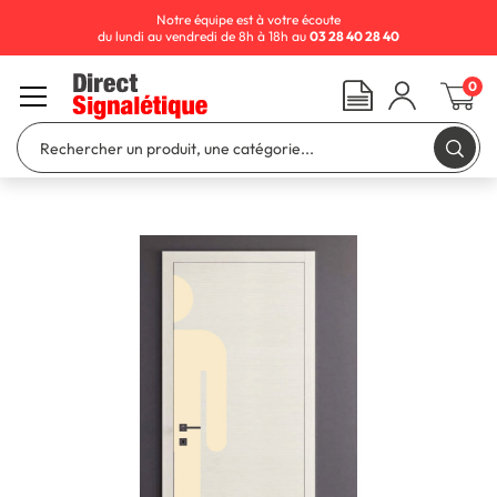
Notre équipe est à votre écoute
du lundi au vendredi de 8h à 18h au
03 28 40 28 40
0