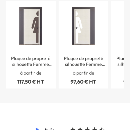
Plaque de propreté
Plaque de propreté
Plaque
silhouette Femme
silhouette Femme
silho
Poignée droite - PVC
Poignée gauche - PVC
Poignée
à partir de
à partir de
à 
antibactérien -H
antibactérien -H
antib
117,50 € HT
97,60 € HT
97
2040 x L 431 mm
2040 x L 431 mm
2040