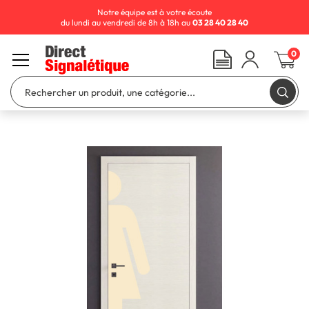
Notre équipe est à votre écoute
du lundi au vendredi de 8h à 18h au
03 28 40 28 40
0