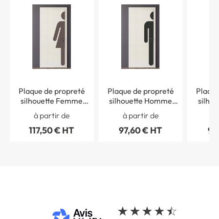
Plaque de propreté
Plaque de propreté
Plaque
silhouette Femme
silhouette Homme
silho
Poignée droite - PVC
Poignée droite - PVC
Poignée
à partir de
à partir de
à 
antibactérien -H
antibactérien - H
antib
117,50 € HT
97,60 € HT
97
2040 x L 431 mm
2040 x L 338 mm
2040