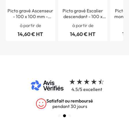
Picto gravé Ascenseur
Picto gravé Escalier
Picto 
- 100 x 100 mm -
descendant - 100 x
montan
Gamme Métal
100 mm - Gamme
mm - 
à partir de
à partir de
à 
Métal
14,60 € HT
14,60 € HT
14
4.5/5 excellent
Garantie 5 ans
sur tous nos produits