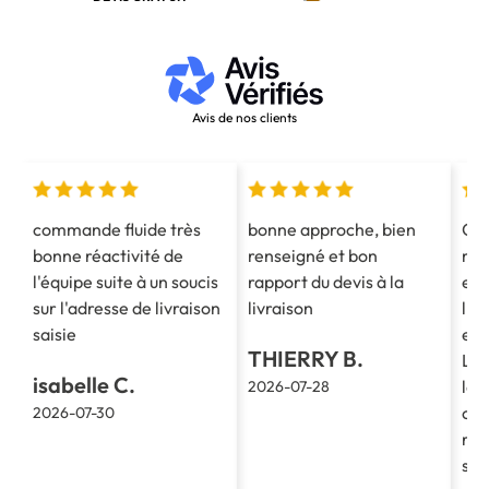
APPELEZ-NOUS AU 03 28 40 28 40
Avis de nos clients
commande fluide très
bonne approche, bien
Co
bonne réactivité de
renseigné et bon
mes
l'équipe suite à un soucis
rapport du devis à la
est
sur l'adresse de livraison
livraison
l'e
saisie
et 
THIERRY B.
La 
isabelle C.
le 
2026-07-28
cla
2026-07-30
re
soc