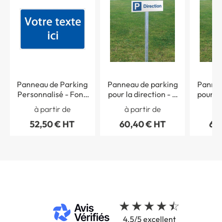
Panneau de Parking
Panneau de parking
Pannea
Personnalisé - Fond
pour la direction - H
pour le
bleu Texte blanc - H
150 x L 450 mm - Alu
150 x L
à partir de
à partir de
à 
250 x L 400 mm
dibond 3 mm
di
52,50 € HT
60,40 € HT
60
4.5/5 excellent