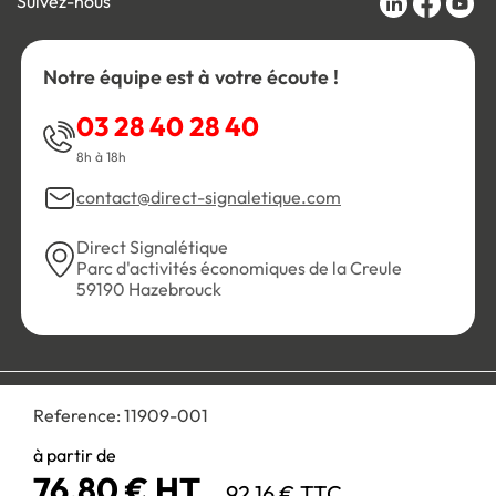
Suivez-nous
Notre équipe est à votre écoute !
03 28 40 28 40
8h à 18h
contact@direct-signaletique.com
Direct Signalétique
Parc d'activités économiques de la Creule
59190 Hazebrouck
Conditions Générales de Vente
Politique de confidentialité
Reference:
11909-001
Personnaliser les cookies
Gestion des cookies
Mentions légales
Plan du site
à partir de
76,80 € HT
92,16 € TTC