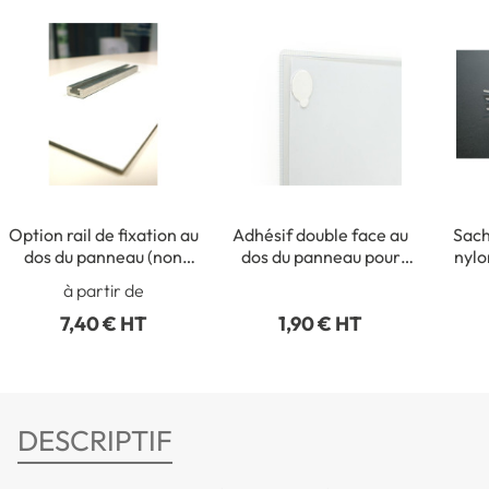
Option rail de fixation au
Adhésif double face au
Sach
dos du panneau (non
dos du panneau pour
nylo
collé)
fixation intérieure
p
à partir de
7,40 € HT
1,90 € HT
DESCRIPTIF