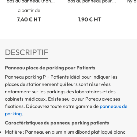
dos du panneau (non
dos du panneau pour
nylo
collé)
fixation intérieure
p
à partir de
7,40 € HT
1,90 € HT
DESCRIPTIF
Panneau place de parking pour Patients
Panneau parking P + Patients idéal pour indiquer les
places de stationnement qui leurs sont réservées
notamment sur les parkings des laboratoires et des
cabinets médicaux. Existe seul ou sur Poteau avec ses
fixations. Découvrez toute notre gamme de
panneaux de
parking
.
Caractéristiques du panneau parking patients
Matière : Panneau en aluminium dibond plat laqué blanc