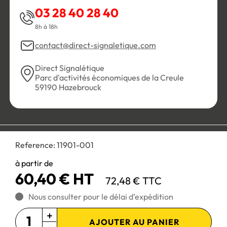
03 28 40 28 40
8h à 18h
contact@direct-signaletique.com
Direct Signalétique
Parc d'activités économiques de la Creule
59190 Hazebrouck
Conditions Générales de Vente
Politique de confidentialité
Reference:
11901-001
Personnaliser les cookies
Gestion des cookies
Mentions légales
Plan du site
à partir de
60,40 € HT
72,48 € TTC
Paiement 100% sécurisé :
Nous consulter pour le délai d’expédition
AJOUTER AU PANIER