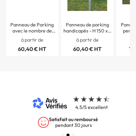
Panneau de Parking
Panneau de parking
Pannea
avec le nombre de
handicapés - H 150 x L
person
places Réservées aux
450 mm - Alu dibond 3
Dibond 
à partir de
à partir de
à 
Handicapés - H 150 x L
mm
L
60,40 € HT
60,40 € HT
76
450 mm - Alu dibond 3
mm
4.5/5 excellent
sfait ou remboursé
Garan
endant 30 jours
sur tous