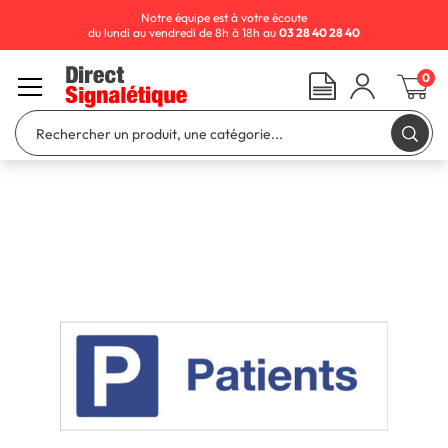
Notre équipe est à votre écoute
du lundi au vendredi de 8h à 18h au
03 28 40 28 40
0