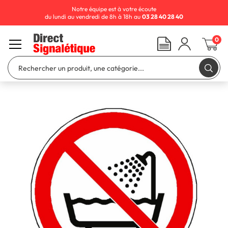
Notre équipe est à votre écoute
du lundi au vendredi de 8h à 18h au
03 28 40 28 40
0