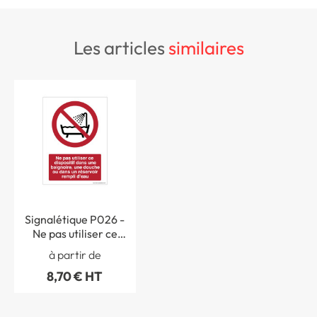
les articles
similaires
Signalétique P026 -
Ne pas utiliser ce
dispositif dans une
à partir de
baignoire ou une
8,70 € HT
douche - ISO 7010