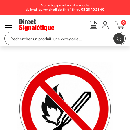
Notre équipe est à votre écoute
du lundi au vendredi de 8h à 18h au
03 28 40 28 40
0