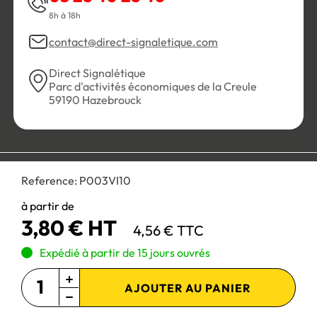
8h à 18h
contact@direct-signaletique.com
Direct Signalétique
Parc d'activités économiques de la Creule
59190 Hazebrouck
Conditions Générales de Vente
Politique de confidentialité
Reference:
P003VI10
Personnaliser les cookies
Gestion des cookies
Mentions légales
Plan du site
à partir de
3,80 € HT
4,56 € TTC
Paiement 100% sécurisé :
Expédié à partir de 15 jours ouvrés
AJOUTER AU PANIER
Site réservé aux professionnels