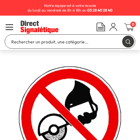
Notre équipe est à votre écoute
du lundi au vendredi de 8h à 18h au
03 28 40 28 40
0