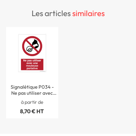
les articles
similaires
Signalétique P034 -
Ne pas utiliser avec
une meuleuse
à partir de
portative - ISO EN
8,70 € HT
7010